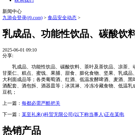
联系我们
新闻中心
九游会登录(j9.com)
>
食品安全动态
>
乳成品、功能性饮品、碳酸饮
2025-06-01 09:10
分享:
乳成品、功能性饮品、碳酸饮料、茶叶及茶饮品、凉茶、动
甘栗仁、糕点、蜜饯、果脯、甜食、膨化食物、坚果、乳成品
大利面成品等；各类葡萄酒、红酒、低温发酵啤酒、麦酒、黑
酒配套、酒包拆、酒器皿等；冰淇淋、冷冻冷藏食物、低温乳
豆机；
上一篇：
每都必需严酷把关
下一篇：
某至礼来()科贸无限公司(以下称当事人)正在某电
热销产品