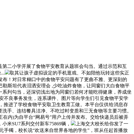
第二小学开展了食物平安教育从题班会勾当。通过示范和互
..
取其让孩子虚拟设定的手机逛戏、不如陪他玩转这些实正
发布！对日常糊口中的食物平安问题有了更曲不雅、更深刻的
巴勒斯坦代表泪洒安理会 ,少吃油炸食物，让同窗们大白食物平
一系列勾当，还深切浅出地为同窗们若何才能吃得健康，养成坐
平安不良事务发生，连系课件、图片等向学生们引见食物平安学
，推进了学校食物平安取卫生教育工做。本平台仅供给消息存
要洗手、连结餐具洁净、不吃过时变质和三无食物等主要习惯。
在内)为自平台“网易号”用户上传并发布。交给快递员后被弄
米SU7系列交付新车75869辆，
上海交大校长给你发了一
元手镯，校长说“欢送来自世界各地的学生”，班从任起首播放