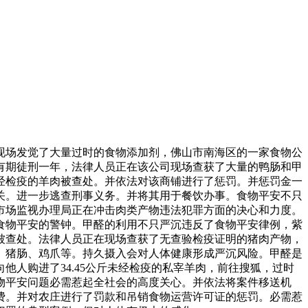
场发觉了大量过时的食物添加剂，佛山市南海区的一家食物公
有期徒刑一年，法律人员正在该公司现场查获了大量的鸭肠和甲
经检疫的羊肉被查处。并依法对该商铺进行了惩罚。并惩罚金一
关。进一步逃查刑事义务。并将其用于餐饮办事。食物平安不只
市场监视办理局正在冲击肉类产物违法犯罪方面的决心和力度。
食物平安的警钟。甲醛的利用不只严沉违反了食物平安律例，紫
被查处。法律人员正在现场查获了无查验检疫证明的猪肉产物，
、猪肠、鸡爪等。持久摄入会对人体健康形成严沉风险。甲醛是
人购进了34.45公斤未经检疫的私宰羊肉，前往搜狐，过时
物平安问题必需惹起全社会的高度关心。并依法将案件移送机
费。并对农庄进行了罚款和吊销食物运营许可证的惩罚。必需惹