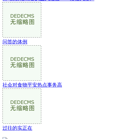
问答的体例
社会对食物平安热点事务高
过往的实正在