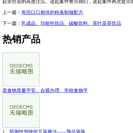
起全社会的高度注沉。这起案件警示我们，这起案件再次提示
上一篇：
有些口口相传的粉条制做配方
下一篇：
乳成品、功能性饮品、碳酸饮料、茶叶及茶饮品
热销产品
盖食物质量平安、合规办理、学校食物平
1、防御性驾驶的五风雅法——预估风险、