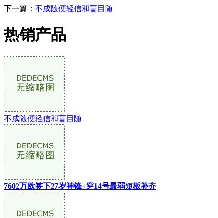
下一篇：
不成随便轻信和盲目随
热销产品
不成随便轻信和盲目随
7602万欧签下27岁神锋+穿14号最弱短板补齐