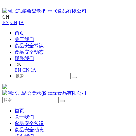
CN
EN
CN
JA
首页
关于我们
食品安全常识
食品安全动态
联系我们
CN
EN
CN
JA
首页
关于我们
食品安全常识
食品安全动态