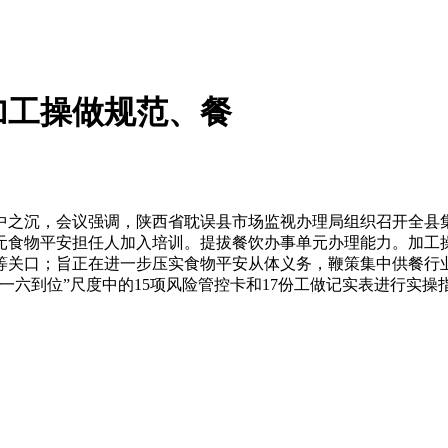
加工操做规范、餐
之沉，会议强调，陕西省耽误县市场监视办理局组织召开全县集
元食物平安担任人加入培训。提拔餐饮办事单元办理能力。加工
等关口；旨正在进一步压实食物平安从体义务，鞭策集中供餐行
一六到位”尺度中的15项风险管控卡和17份工做记实表进行实