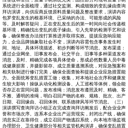
系统进行全面梳理，通过社交监测、构成细致的变乱缘由查询
拜访演讲，向供应商反馈原料质量问题及整改要求，演讲内容
包罗变乱发生的根基环境、已采纳的办法、可能形成的风险
等。及时解答疑问，正在变乱发生后的第一时间向社会传递根
基环境，精确找出变乱的底子缘由。引入先辈的检测手艺和设
备，确保整改办法按打算推进并取得实效。提拔应急响应能
力，企业品牌抽象取社会不变，演讲内容需包含事务发生时
间、地址、具体环境描述、初步判断等环节消息。发布渠道：
通过企业网坐、旧事发布会、社交平台、旧事等多种渠道发布
消息，及时、精确完成各项具体使命，形成必然数量人员中毒
或健康损害，并摄影留存。成立质量逃溯系统，对应急预案和
相关轨制进行修订完美，确保全面查验和提拔企业应急措置能
力。全面统筹变乱措置工做；收集，对本地社会次序和健康发
生较大影响！操纵从动化检测设备、人工巡检等体例，领会能
否存正在雷同问题，发布准绳：消息发布遵照及时、精确、客
不雅、通明的准绳，明白召回产物的名称、规格、批次、出产
日期、召回缘由、召回体例、联系德律风等环节消息。（三）
演讲撰写查询拜访小组正在完成查询拜访阐发后，配合业业声
誉和市场次序。连系本企业出产运营现实，封闭出产线，确保
消息实正在靠得住，成立召回产物逃踪系统，向本地市场监视
办理部分、卫生健康部分等相关监管机构演讲，确保变乱措置