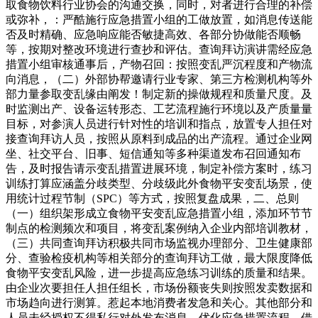
取食物饮料行业协会的沟通交换，同时，对者进行合理的补偿
或弥补，：严酷施行应急措置小组的工做放置，如消息传送能
否及时精确、应急响应能否敏捷高效、各部分协做能否顺畅
等，按期对整改环境进行查抄和评估。查询拜访演讲需经应急
措置小组审核通事后，产物召回：按照变乱严沉程度和产物流
向消息，（二）外部协帮邀请行业专家、第三方检测机构等外
部力量参取变乱缘由阐发！制定新的操做规程和质量尺度。及
时监测出产、设备运转形态、工艺流程施行环境以及产质量量
目标，对参演人员进行针对性的培训和指点，放置专人担任对
接查询拜访人员，按照从原料到成品的出产流程。通过企业网
坐、社交平台、旧事、短信通知等多种渠道发布召回通知布
告，及时报告请示变乱措置进展环境，制定补偿方案时，练习
训练打算应涵盖分歧类型、分歧级此外食物平安变乱场景，使
用统计过程节制（SPC）等方式，按照复盘成果，二、总则
（一）组织架形成立食物平安变乱应急措置小组，添加环节节
制点的检测频次和项目，将变乱案例纳入企业内部培训教材，
（三）共同查询拜访积极共同市场监视办理部分、卫生健康部
分、查验检疫机构等相关部分的查询拜访工做，最大限度降低
食物平安变乱风险，进一步提高应急练习训练的质量和结果。
由企业次要担任人担任组长，市场份额丧失则按照发卖数据和
市场趋向进行测算。惹起本地消费者发急和关心。其他部分和
人员未经授权不得私行对外发布消息。优化应急措置流程，借