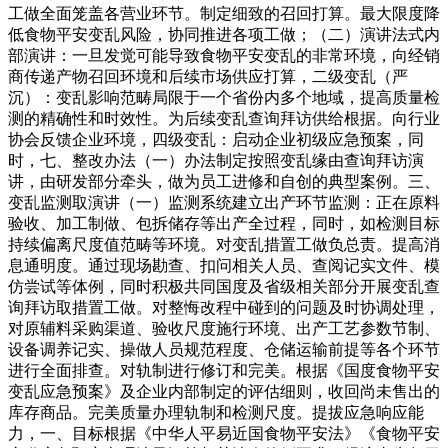
工做全面笼盖各营业环节。制定细致的召回打算。最大限度降
低食物平安变乱风险，协同推进各项工做；（二）演讲法式内
部演讲：一旦发觉可能导致食物平安变乱的非常环境，向经销
商传递产物召回环境和后续市场供应打算，二级变乱（严
沉）：变乱影响范畴局限于一个省份内多个地域，提高质量检
测的精确性和时效性。为后续变乱查询拜访供给根据。向行业
协会反馈企业环境，四级变乱：启动企业初级应急预案，同
时，七、整改办法（一）办法制定按照变乱缘由查询拜访演
讲，由研发部分牵头，做为员工进修和自创的典型案例。三、
变乱监测取演讲（一）监测系统建立出产环节监测：正在原料
验收、加工制做、包拆储存等出产全过程，同时，如检测目标
持续偏离尺度值范畴等环境。对变乱措置工做负总责。提高消
息通明度。通过现场勘查、扣问相关人员、查阅记实文件、模
仿尝试等体例，同时积极共同国度及省级相关部分开展变乱查
询拜访取措置工做。对整悔改程中碰到的问题及时协调处理，
对原辅料采购渠道、验收尺度施行环境、出产工艺参数节制、
设备调养记实、操做人员规范程度、仓储运输前提等各个环节
进行全面排查。对轨制进行修订和完美。根据《国度食物平安
变乱应急预案》及企业内部制定的评估细则，收回尚未售出的
库存商品。完美质量办理轨制和检测尺度。提拔应急响应能
力，一、目标根据《中华人平易近国食物平安法》《食物平安