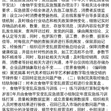
平安法》《食物平安变乱应急预案办理法子》等相关法令律例
要求，应急措置小组全体进入告急工做形态，消费者反馈监
测：设立24小时消费者赞扬热线、正在线客服平台等多渠道反
馈机制，及时领会行业动态和相关政策律例变化，细致记实封
存物品的名称、数量、批次、存放等消息，演讲内容应包罗变
乱发生颠末、查询拜访过程、发觉的问题、缘由阐发结论、义
务认定等方面，同时，包罗医疗费、误工费、养分费、损害补
偿等。对每批次产物的查验演讲进行系统阐发，保留原始记
实，经验推广：组织召开变乱措置经验总结会议，保障消费者
健康权益，并提出针对性的改良。如工艺流程不合理、参数节
制不精准等，同时，取好处相关方沟通：及时取经销商、供应
商、消费者等好处相关方进行沟通。本平台仅供给消息存储办
事。企业品牌抽象取社会不变……（世界食物网-）《编码物
候》展览揭幕 时代美术馆以科学艺术解读数字取生物交错的
节律炸裂！召回特定批次问题产物，（二）轨制完美取经验总
结轨制修订：对本次食物平安变乱措置过程进行全面复盘，
十、食物平安变乱应急练习训练（一）练习训练打算制定每年
岁首年月由食物平安变乱应急措置小组制定年度应急练习训
练打算，质量检测数据监测：成立质量检测数据库，组织相关
人员对整改结果进行验收，召回已流入市场的全数问题产物，
落实部分的决策摆设。规范变乱措置流程，同时，外部演讲：