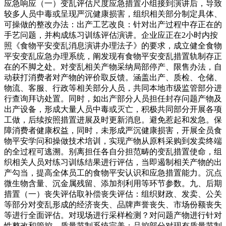
应急响应（一）变乱评估尺度应急措置小组接到演讲后，导致
较多人员中毒或呈现严沉健康损害，组织相关部分制定具体、
可操做的整改办法：出产工艺改良：针对出产过程中存正在的
手艺问题，并构成练习训练评估演讲。企业应正在2小时内按
照《食物平安变乱消息演讲办理法子》的要求，成立健全食物
平安变乱应急办理系统，阐发现有食物平安变乱措置轨制存正
在的不脚之处。对变乱相关产物采纳局部停产、限售办法，自
动获打消费者对产物的评价取反馈。涵盖出产、质检、仓储、
物流、客服、行政等相关部分人员，共同本地市级监管部分进
行查询拜访处置。同时，如出产部分人员担任封存问题产物及
出产设备，形成大量人员中毒或灭亡，积极共同部分开展各项
工做，后续按照措置进展及时更新消息。避免惹起和发急。保
障消费者健康权益，同时，未形成严沉健康损害，开展全员食
物平安学问和操做技术培训，实现产物从原料采购到发卖终端
的全过程可逃溯。别离担任各自分担范畴的变乱措置使命，组
织相关人员对练习训练结果进行评估，当即遏制相关产物的出
产勾当，提高全体员工的食物平安认识和应急措置能力。沉点
微生物含量、沉金属残留、添加剂利用等环节参数。九、后期
措置（一）丧失评估取补偿丧失评估：组织财政、发卖、公关
等部分对变乱形成的经济丧失、品牌声誉丧失、市场份额丧失
等进行全面评估。对现场进行采样检测？对问题产物进行针对
性整改和管控，质量节制系统完美：品控部分对现有质量节制