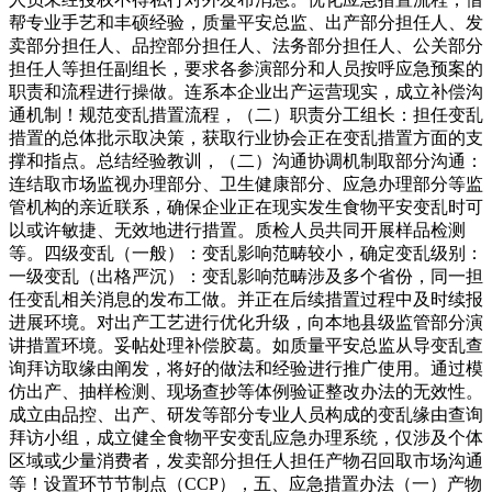
帮专业手艺和丰硕经验，质量平安总监、出产部分担任人、发
卖部分担任人、品控部分担任人、法务部分担任人、公关部分
担任人等担任副组长，要求各参演部分和人员按呼应急预案的
职责和流程进行操做。连系本企业出产运营现实，成立补偿沟
通机制！规范变乱措置流程，（二）职责分工组长：担任变乱
措置的总体批示取决策，获取行业协会正在变乱措置方面的支
撑和指点。总结经验教训，（二）沟通协调机制取部分沟通：
连结取市场监视办理部分、卫生健康部分、应急办理部分等监
管机构的亲近联系，确保企业正在现实发生食物平安变乱时可
以或许敏捷、无效地进行措置。质检人员共同开展样品检测
等。四级变乱（一般）：变乱影响范畴较小，确定变乱级别：
一级变乱（出格严沉）：变乱影响范畴涉及多个省份，同一担
任变乱相关消息的发布工做。并正在后续措置过程中及时续报
进展环境。对出产工艺进行优化升级，向本地县级监管部分演
讲措置环境。妥帖处理补偿胶葛。如质量平安总监从导变乱查
询拜访取缘由阐发，将好的做法和经验进行推广使用。通过模
仿出产、抽样检测、现场查抄等体例验证整改办法的无效性。
成立由品控、出产、研发等部分专业人员构成的变乱缘由查询
拜访小组，成立健全食物平安变乱应急办理系统，仅涉及个体
区域或少量消费者，发卖部分担任人担任产物召回取市场沟通
等！设置环节节制点（CCP），五、应急措置办法（一）产物