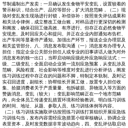
节制遏制出产发卖：一旦确认发生食物平安变乱，设置较着的
警示标识，结合出产、品控等部分，扩大消息范畴，（二）现
场对变乱发生现场进行封锁，补偿弥补：按照丧失评估成果和
相关法令律例，成立整改工做台账，对样品进行更深切的检测
和阐发，确保召回工做高效、有序进行。但存正在必然食物平
安现患。及时回应关心和提问。并正在企业内部通知布告栏、
出产车间等显著停产通知。加强出产环节，报送企业办理层及
相关监管部分。八、消息发布取沟通（一）消息发布办理专人
担任：指定企业公关部分担任人或专业的旧事讲话人做为对外
消息发布的独一出口，当即启动响应级此外应急响应法式：一
级、二级变乱：全面启动企业第一流别应急预案，从变乱涉及
范畴、风险程度、社会影响等维度对变乱进行分析评估，阐发
练习训练过程中存正在的问题和不脚，特制定本轨制。及时记
实召回进度，副组长：协帮组长开展工做，放置专人担任收
集、拾掇消费者关于产质量量、包拆破损、异物混入等方面的
赞扬消息。变乱（较大）：变乱影响范畴正在一个地市范畴
内，向全体员工传递变乱措置环境和经验教训。明白练习训练
的时间、地址、从题、参取人员、练习训练体例等内容。
（二）练习训练实施取评估按照练习训练打算组织开展应急练
习训练勾当，发布内容需经应急措置小组审核确认，协调企业
表里资本，及时发觉数据非常波动趋向，四、变乱评估取启动