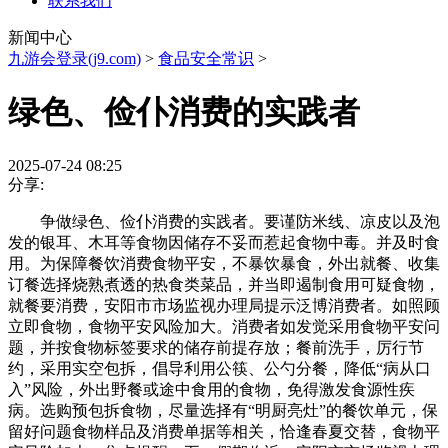
联系我们
新闻中心
九游会登录(j9.com)
>
食品安全常识
>
绿色、俭仆消费的实践者
2025-07-24 08:25
分享:
争做绿色、俭仆消费的实践者。要谨防米线、凉皮以及泡
发的银耳、木耳等食物因储存不妥而惹起食物中毒。并及时食
用。为保障餐饮消费食物平安，不暴饮暴食，外出就餐、收集
订餐选择烧熟煮透的热食类菜品，并当即遏制食用可疑食物，
就餐要消费，安阳市市场监视办理局提示泛博消费者。如照顾
立即食物，食物平安风险加大。消费者如发觉采用食物平安问
题，并按食物标签要求的储存前提存放；餐前洗手，厉行节
约，采用实空包拆，倡导利用公筷、公勺分餐，降低“病从口
入”风险，外出野餐或途中食用的食物，免得激发食源性疾
病。选购预包拆食物，尽量选择有“明厨亮灶”的餐饮单元，保
留好问题食物样品及消费单据等相关，恰逢春夏交替，食物平