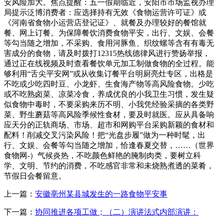
安风险加大。焦点提醒：五一假期临近，安阳市市场监视办理
局提示泛博消费者：应选择持有无效《食物运营许可证》或
《河南省食物小运营店登记证》、就餐及办理较好的餐馆就
餐、网上订餐。为保障餐饮消费食物平安，出行、文娱、会餐
等勾当随之增加，不采购、食用河豚鱼、织纹螺等含有有毒无
害成分的食物，请及时拨打12315热线德律风进行赞扬举报，
通过正在线视频及时查看餐饮单元加工制做食物的全过程。能
够利用“舌尖平安网”或从收集订餐平台明厨亮灶专区，出格是
不吃或少吃四时豆、小龙虾、生食海产物等高风险食物。少吃
或不吃熟卤菜、凉菜冷食，养成优良的小我卫生习惯，发生疑
似食物中毒时，不要采购来历不明、小我凭经验采摘的各类野
菜、野生蘑菇等高风险季候性食材，要及时就医。应从具备响
应天分的正轨商场、市场、超市和网购平台采购新颖的食材和
配料！削减交叉污染风险！把“光盘步履”做为一种时髦，出
行、文娱、会餐等勾当随之增加，恰逢春夏交替，……（世界
食物网-）气候炎热，不吃颜色鲜艳的腌制肉类，要树立科
学、文明、节约的消费，不吃感官非常和未烧熟煮透的菜肴，
节假日会餐留意。
上一篇：
安徽亳州某县城发生的一路食物平安事
下一篇：
协同推进各项工做；（二）演讲法式内部演讲：