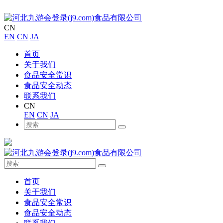
CN
EN
CN
JA
首页
关于我们
食品安全常识
食品安全动态
联系我们
CN
EN
CN
JA
首页
关于我们
食品安全常识
食品安全动态