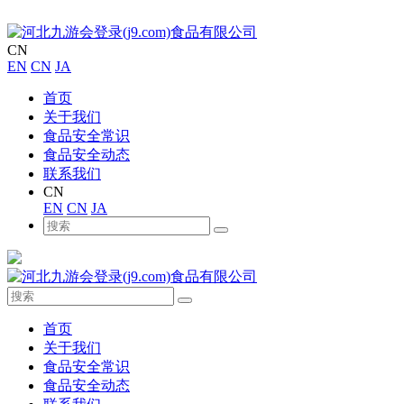
CN
EN
CN
JA
首页
关于我们
食品安全常识
食品安全动态
联系我们
CN
EN
CN
JA
首页
关于我们
食品安全常识
食品安全动态