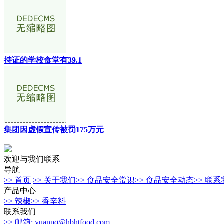
持证的学校食堂有39.1
集团因虚假宣传被罚175万元
欢迎与我们联系
导航
>> 首页
>> 关于我们
>> 食品安全常识
>> 食品安全动态
>> 联
产品中心
>> 辣椒
>> 香辛料
联系我们
>> 邮箱: yuanpq@hbhtfood.com