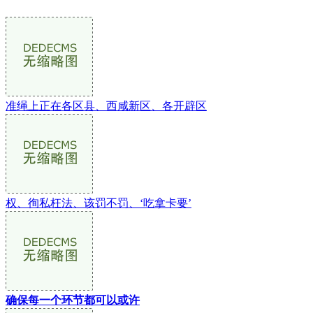
准绳上正在各区县、西咸新区、各开辟区
权、徇私枉法、该罚不罚、‘吃拿卡要’
确保每一个环节都可以或许