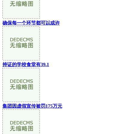
确保每一个环节都可以或许
持证的学校食堂有39.1
集团因虚假宣传被罚175万元