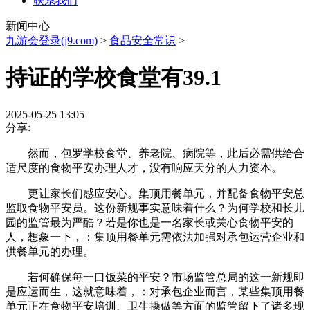
联系我们
新闻中心
九游会登录(j9.com)
>
食品安全常识
>
持证的学校食堂有39.1
2025-05-25 13:05
分享:
然而，包罗学校食堂、养老院、病院等，此后必需供给合
适尺度的食物平安办理人才，没有响应天分的人力资本。
更让家长们感应安心。集顶用餐单元，并配备食物平安总
监取食物平安员。这份新规事实意味着什么？为何学校和长儿
园的监管最为严酷？若是你也是一名家长或关心食物平安的
人，想象一下，：集顶用餐单元需依法加强对承包运营企业和
供餐单元的办理。
若何确保每一口饭菜的平安？市场监管总局的这一新规即
是应运而生，这就意味着，：对承包企业而言，某些集顶用餐
单元正在食物平安培训、卫生操做等方面的监管留下了诸多现