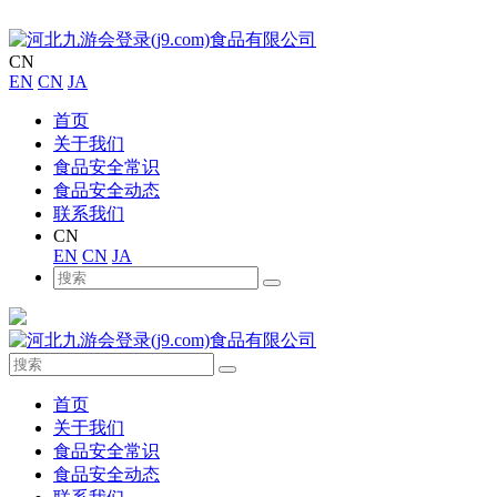
CN
EN
CN
JA
首页
关于我们
食品安全常识
食品安全动态
联系我们
CN
EN
CN
JA
首页
关于我们
食品安全常识
食品安全动态