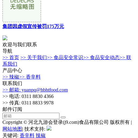
集团因虚假宣传被罚175万元
欢迎与我们联系
导航
>> 首页
>> 关于我们
>> 食品安全常识
>> 食品安全动态
>> 联
系我们
产品中心
>> 辣椒
>> 香辛料
联系我们
>> 邮箱: yuanpq@hbhtfood.com
>> 电话: 0311 8830 4366
>> 传真: 0311 8833 9978
邮件订阅
Copyright © 河北九游会登录(j9.com)食品有限公司 版权所有 |
网站地图
| 技术支持:
关键词:
香辛料
辣椒