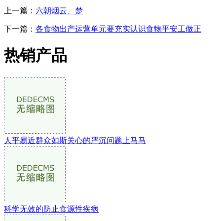
上一篇：
六朝烟云、楚
下一篇：
各食物出产运营单元要充实认识食物平安工做正
热销产品
人平易近群众如斯关心的严沉问题上马马
科学无效的防止食源性疾病