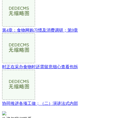
第4章：食物网购习惯及消费调研；第9章
时正在采办食物时还需留意细心查看包拆
协同推进各项工做；（二）演讲法式内部