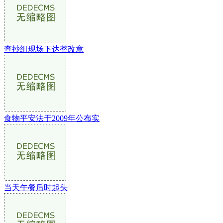
查抄组现场下达整改意
食物平安法于2009年公布实
当天午餐后时起头