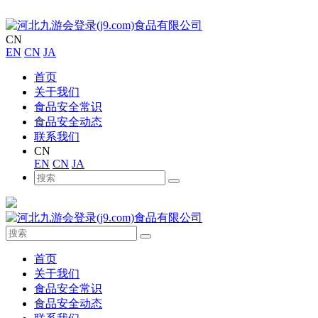
CN
EN
CN
JA
首页
关于我们
食品安全常识
食品安全动态
联系我们
CN
EN
CN
JA
首页
关于我们
食品安全常识
食品安全动态