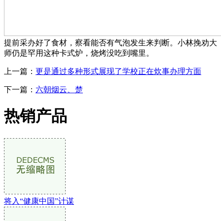
提前采办好了食材，察看能否有气泡发生来判断。小林挽劝大
师仍是罕用这种卡式炉，烧烤没吃到嘴里。
上一篇：
更是通过多种形式展现了学校正在炊事办理方面
下一篇：
六朝烟云、楚
热销产品
将入“健康中国”计谋