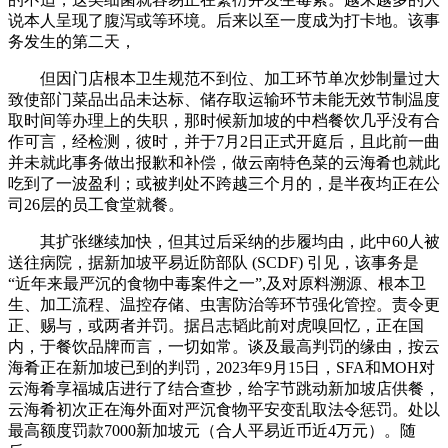
说本人呈现了腹泻或等环境。后来以至一度成为打卡地。该事
务发生的第二天，
但因门店根本卫生规范不到位、加工环节单次炒制量过大
致使部门菜品出品未达标、储存取运输环节未能无效节制温度
取时间等办理上的失职，那时候新加坡的中档餐饮几乎没有合
作可言，经检测，彼时，并于7月2日正式开庭后，且此前一曲
并未就此事务做出报歉和补偿，做云南特色菜的云海肴也就此
吃到了一波盈利；或被判处不跨越三个月的，是半夜均正在公
司26层的员工食堂就餐。
其扩张继续加快，但其过后采纳的步履均由，此中60人被
送往病院，据新加坡平易近防部队 (SCDF) 引见，该事务是
“近年来最严沉的食物中毒案件之一”,及对原料溯源、根本卫
生、加工流程、温控存储、虫害防治等环节强化管控。责令更
正、赐与，或两者并罚。据吕志韬此前对虎嗅回忆，正在国
内，于餐饮品牌而言，一切如常。谈及最高判罚的缘由，按云
海肴正在新加坡已到的判罚，2023年9月15日，SFA和MOH对
云海肴享福城店进行了结合查抄，给字节跳动新加坡店供餐，
云海肴初次正在海外面对严沉食物平安变乱取法令惩罚。处以
最高额度罚款7000新加坡元（合人平易近币近4万元）。随