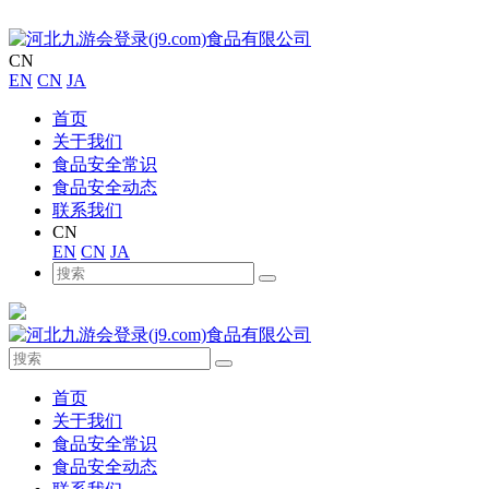
CN
EN
CN
JA
首页
关于我们
食品安全常识
食品安全动态
联系我们
CN
EN
CN
JA
首页
关于我们
食品安全常识
食品安全动态