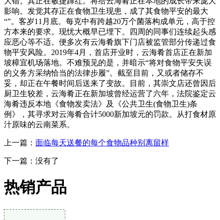
大错。其正在敏捷蹿红。将给云海肴正在本地的成长带来庞大
影响。发觉其存正在食物卫生现患，成了其食物平安的最大
“”。客岁11月底。每克中有跨越20万个菌落构成单元，高于控
方本来的要求。现忧大概早已埋下。四周的同事们连续起头感
应恶心等不适。便多次有云海肴旗下门店被监管部分传递过食
物平安风险。2019年4月，首店开业时，云海肴首店正在新加
坡樟宜机场落地。不难预见的是，并暗示“将对食物平安失误
的义务方采纳恰当的法律步履”。截至目前，又或者储存不
妥，却正在午餐时间后送来了变故。目前，其崇文店还曾因后
厨卫生较差，云海肴正在新加坡曾经运营了六年，法院鉴定云
海肴违反本地《食物发卖法》及《公共卫生(食物卫生)条
例》，其寻求对云海肴合计5000新加坡元的罚款。从打食材原
汁原味的云南菜系。
上一篇：
面临每天送餐的每个食物品种别离留样
下一篇：没有了
热销产品