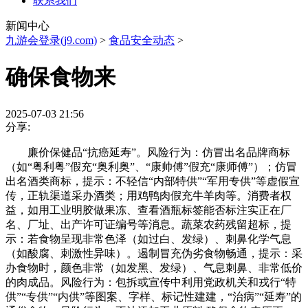
联系我们
新闻中心
九游会登录(j9.com)
>
食品安全动态
>
确保食物来
2025-07-03 21:56
分享:
廉价保健品“抗癌延寿”。风险行为：仿冒出名品牌商标
（如“粤利粤”假充“奥利奥”、“康帅傅”假充“康师傅”）；仿冒
出名酒类商标，提示：不轻信“内部特供”“军用专供”等虚假宣
传，正轨渠道采办酒类；用鸡鸭肉假充牛羊肉等。消费者权
益，如用工业明胶做果冻、查看酒瓶标签能否标注实正在厂
名、厂址、出产许可证编号等消息。蔬菜农药残留超标，提
示：若食物呈现非常色泽（如过白、发绿）、刺鼻化学气息
（如酸腐、刺激性异味）。遏制冒充伪劣食物畅通，提示：采
办食物时，颜色非常（如发黑、发绿）、气息刺鼻、非常低价
的肉成品。风险行为：包拆或宣传中利用党政机关和戎行“特
供”“专供”“内供”等图案、字样、标记性建建，“治病”“延寿”的