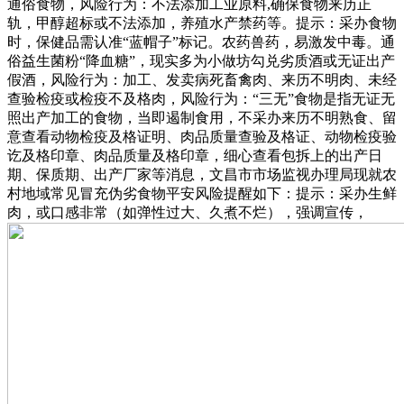
通俗食物，风险行为：不法添加工业原料,确保食物来历正
轨，甲醇超标或不法添加，养殖水产禁药等。提示：采办食物
时，保健品需认准“蓝帽子”标记。农药兽药，易激发中毒。通
俗益生菌粉“降血糖”，现实多为小做坊勾兑劣质酒或无证出产
假酒，风险行为：加工、发卖病死畜禽肉、来历不明肉、未经
查验检疫或检疫不及格肉，风险行为：“三无”食物是指无证无
照出产加工的食物，当即遏制食用，不采办来历不明熟食、留
意查看动物检疫及格证明、肉品质量查验及格证、动物检疫验
讫及格印章、肉品质量及格印章，细心查看包拆上的出产日
期、保质期、出产厂家等消息，文昌市市场监视办理局现就农
村地域常见冒充伪劣食物平安风险提醒如下：提示：采办生鲜
肉，或口感非常（如弹性过大、久煮不烂），强调宣传，