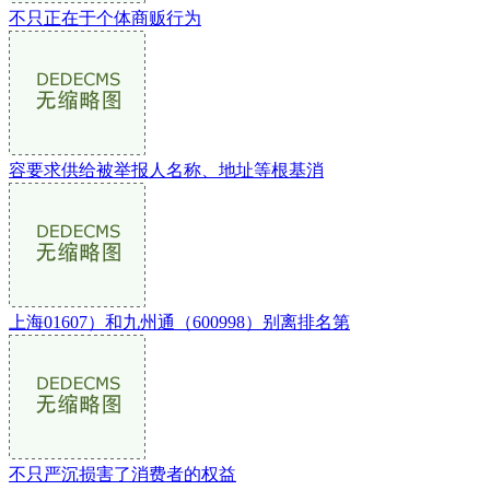
不只正在于个体商贩行为
容要求供给被举报人名称、地址等根基消
上海01607）和九州通（600998）别离排名第
不只严沉损害了消费者的权益