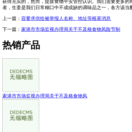
获得充实的，然而，提拔食物平安管控认识。我们需要更多的
者，生姜是我们日常糊口中不成或缺的调味品之一，各方该当
上一篇：
容要求供给被举报人名称、地址等根基消息
下一篇：
家港市市场监视办理局关于不及格食物风险节制
热销产品
家港市市场监视办理局关于不及格食物风