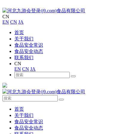
CN
EN
CN
JA
首页
关于我们
食品安全常识
食品安全动态
联系我们
CN
EN
CN
JA
首页
关于我们
食品安全常识
食品安全动态