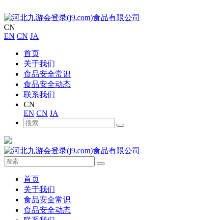
CN
EN
CN
JA
首页
关于我们
食品安全常识
食品安全动态
联系我们
CN
EN
CN
JA
首页
关于我们
食品安全常识
食品安全动态