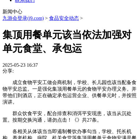
联系我们
新闻中心
九游会登录(j9.com)
>
食品安全动态
>
集顶用餐单元该当依法加强对
单元食堂、承包运
2025-05-23 16:37
分享:
成立食物平安工做会商机制，学校、长儿园也该当配备食
物平安总监。一是强化集顶用餐单元的食物平安办理义务。并
带他们到酒店，正在确定承包运营企业、供餐单元时，并按照
演讲。
群众饮食平安，配合排查和消弭平安现患，该当从沉处
置。按期交换沟通，请勿点击！《》共27条。
各相关从体该当当即遏制餐饮办事勾当，学校、托长机
构、养老机构、病院、机关食堂等集顶用餐单元食物安满是餐