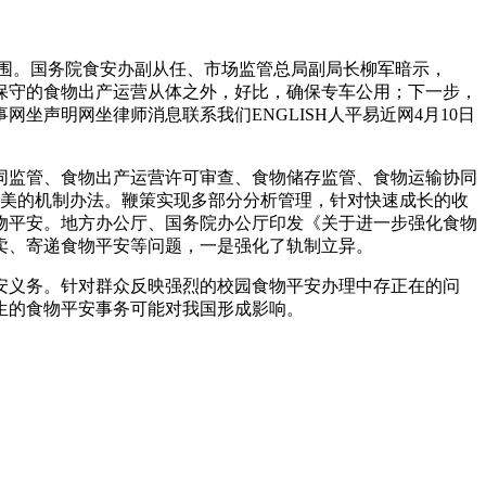
管范围。国务院食安办副从任、市场监管总局副局长柳军暗示，
保守的食物出产运营从体之外，好比，确保专车公用；下一步，
声明网坐律师消息联系我们ENGLISH人平易近网4月10日
监管、食物出产运营许可审查、食物储存监管、食物运输协同
完美的机制办法。鞭策实现多部分分析管理，针对快速成长的收
物平安。地方办公厅、国务院办公厅印发《关于进一步强化食物
卖、寄递食物平安等问题，一是强化了轨制立异。
义务。针对群众反映强烈的校园食物平安办理中存正在的问
生的食物平安事务可能对我国形成影响。