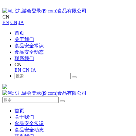
CN
EN
CN
JA
首页
关于我们
食品安全常识
食品安全动态
联系我们
CN
EN
CN
JA
首页
关于我们
食品安全常识
食品安全动态