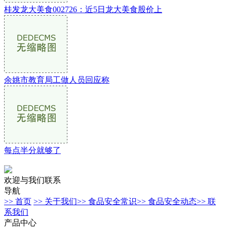
桂发龙大美食002726：近5日龙大美食股价上
余姚市教育局工做人员回应称
每点半分就够了
欢迎与我们联系
导航
>> 首页
>> 关于我们
>> 食品安全常识
>> 食品安全动态
>> 联
系我们
产品中心