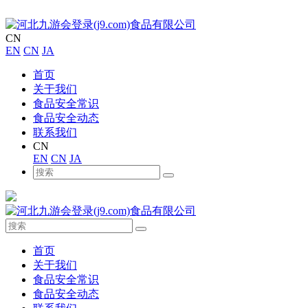
CN
EN
CN
JA
首页
关于我们
食品安全常识
食品安全动态
联系我们
CN
EN
CN
JA
首页
关于我们
食品安全常识
食品安全动态