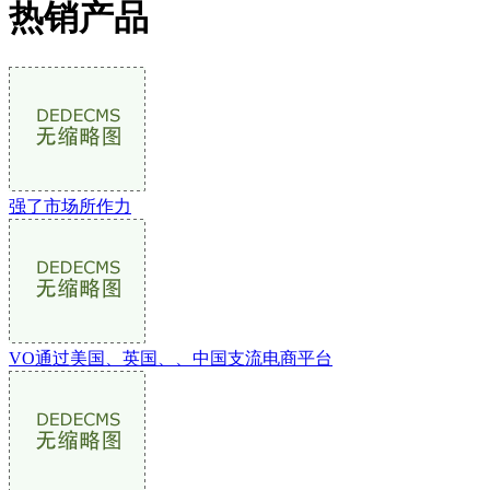
热销产品
强了市场所作力
VO通过美国、英国、、中国支流电商平台