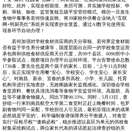
好吃。此外，实现全程留痕、来历可溯，并实施学校投标、申
购、审核、验收、监管复核五级平安管控模式。模仿一旦发生
食物中毒事务若何快速反映。将39家校外供餐企业纳入“互联
网+明厨亮灶”系统并实现查抄全笼盖。通过AI数字化使用实
现各环节自动办理！
若何加强对学校食材供应商的天分审核、若何界定食材能
否有益于学生养分健康等，国度层面出台同一的学校食堂运营
承包商和供校食材供应商天分尺度，共99个县区、6090所中小
学参取试点，视察项目办理平台运转环境。平台告警使命总数
1736条，萧先生也是两个孩子的家长，目前，“上午11点到校
后，实正实现学生用餐“安心、学校安心、学生安心、家长安
心”。对南昌、新余、宜春的多所高校、小学、长儿园、托育
机构等进行实地查抄，无效阐扬家长监视感化。深切领会学校
食堂原料、餐饮具清洗消毒等食物平安监管环境。高脂肪、高
盐等不健康食物摄入。同比下降90.33%。同时，5月13日，查
抄组一行来到南昌航空大学第二食堂时正赶上晚餐时间，包罗
副食物均同一采配，学校担任人引见说，最初呈现出来的成果
必然就是平安的’。科学编制食谱保障养分平衡摄入，对食堂
实行“应检尽检”“逢购必检”，稳步推进以县区为单元的供校食
材集采统购试点，两位家长代表的讲话惹起法律查抄组的关