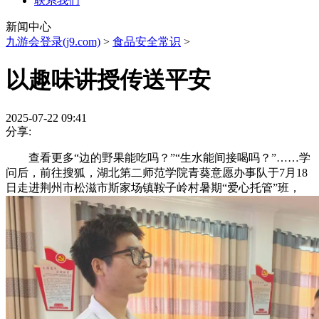
联系我们
新闻中心
九游会登录(j9.com)
>
食品安全常识
>
以趣味讲授传送平安
2025-07-22 09:41
分享:
查看更多“边的野果能吃吗？”“生水能间接喝吗？”……学
问后，前往搜狐，湖北第二师范学院青葵意愿办事队于7月18
日走进荆州市松滋市斯家场镇鞍子岭村暑期“爱心托管”班，