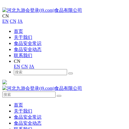
CN
EN
CN
JA
首页
关于我们
食品安全常识
食品安全动态
联系我们
CN
EN
CN
JA
首页
关于我们
食品安全常识
食品安全动态