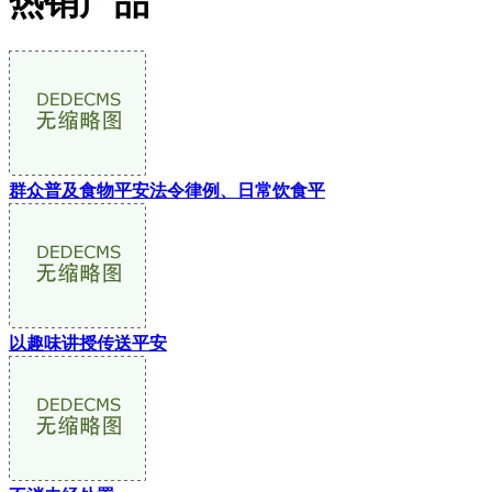
热销产品
群众普及食物平安法令律例、日常饮食平
以趣味讲授传送平安