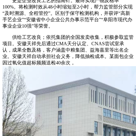
更是企业改良工艺的指南针。最终实现产物及格率
100%。将检测时效从48小时缩短至2小时，帮力监管部分实现
“及时溯源、全程管控”。区别于保守检测机构，并获评“高新
手艺企业”“安徽省中小企业公共办事示范平台”“阜阳市现代办
事业企业10强”等荣誉。
供给工艺改良；依托集团的全国发卖收集，积极参取监管
项目。安徽天祥先后通过CMA天分认定、CNAS尝试室承
认，成果全数及格，客户涵盖中粮集团、益海嘉里等出名企
业。安徽天祥自动承担社会义务，降低抽检成本。某面包企业
因过氧化值超标频频送检40余次，