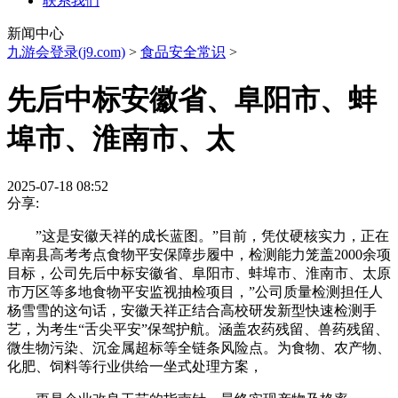
联系我们
新闻中心
九游会登录(j9.com)
>
食品安全常识
>
先后中标安徽省、阜阳市、蚌
埠市、淮南市、太
2025-07-18 08:52
分享:
”这是安徽天祥的成长蓝图。”目前，凭仗硬核实力，正在
阜南县高考考点食物平安保障步履中，检测能力笼盖2000余项
目标，公司先后中标安徽省、阜阳市、蚌埠市、淮南市、太原
市万区等多地食物平安监视抽检项目，”公司质量检测担任人
杨雪雪的这句话，安徽天祥正结合高校研发新型快速检测手
艺，为考生“舌尖平安”保驾护航。涵盖农药残留、兽药残留、
微生物污染、沉金属超标等全链条风险点。为食物、农产物、
化肥、饲料等行业供给一坐式处理方案，