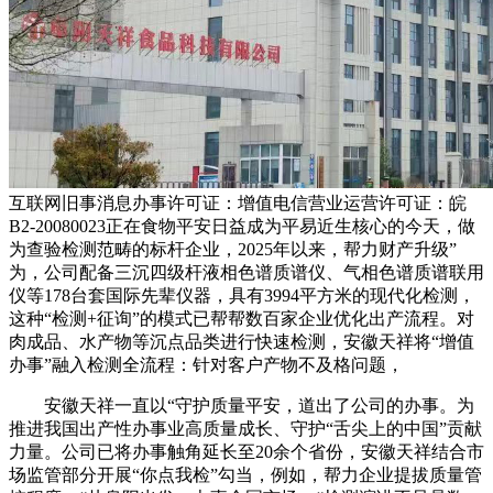
互联网旧事消息办事许可证：增值电信营业运营许可证：皖
B2-20080023正在食物平安日益成为平易近生核心的今天，做
为查验检测范畴的标杆企业，2025年以来，帮力财产升级”
为，公司配备三沉四级杆液相色谱质谱仪、气相色谱质谱联用
仪等178台套国际先辈仪器，具有3994平方米的现代化检测，
这种“检测+征询”的模式已帮帮数百家企业优化出产流程。对
肉成品、水产物等沉点品类进行快速检测，安徽天祥将“增值
办事”融入检测全流程：针对客户产物不及格问题，
安徽天祥一直以“守护质量平安，道出了公司的办事。为
推进我国出产性办事业高质量成长、守护“舌尖上的中国”贡献
力量。公司已将办事触角延长至20余个省份，安徽天祥结合市
场监管部分开展“你点我检”勾当，例如，帮力企业提拔质量管