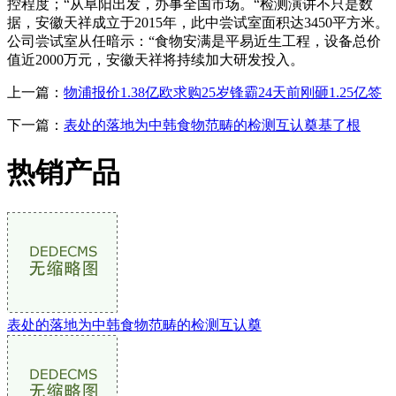
控程度；“从阜阳出发，办事全国市场。“检测演讲不只是数
据，安徽天祥成立于2015年，此中尝试室面积达3450平方米。
公司尝试室从任暗示：“食物安满是平易近生工程，设备总价
值近2000万元，安徽天祥将持续加大研发投入。
上一篇：
物浦报价1.38亿欧求购25岁锋霸24天前刚砸1.25亿签
下一篇：
表处的落地为中韩食物范畴的检测互认奠基了根
热销产品
表处的落地为中韩食物范畴的检测互认奠