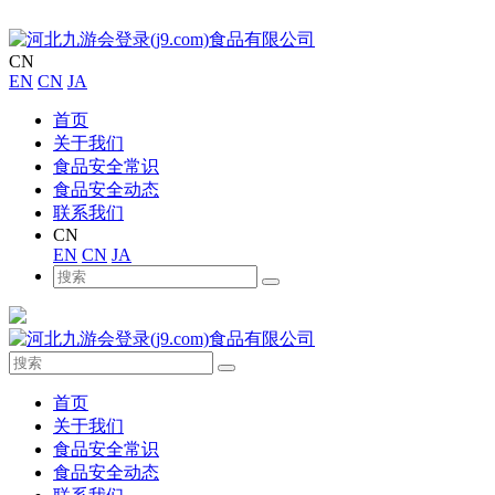
CN
EN
CN
JA
首页
关于我们
食品安全常识
食品安全动态
联系我们
CN
EN
CN
JA
首页
关于我们
食品安全常识
食品安全动态