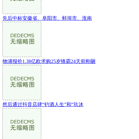
先后中标安徽省、阜阳市、蚌埠市、淮南
物浦报价1.38亿欧求购25岁锋霸24天前刚砸
然后通过抖音店肆“钓酒人生”和“玖沐