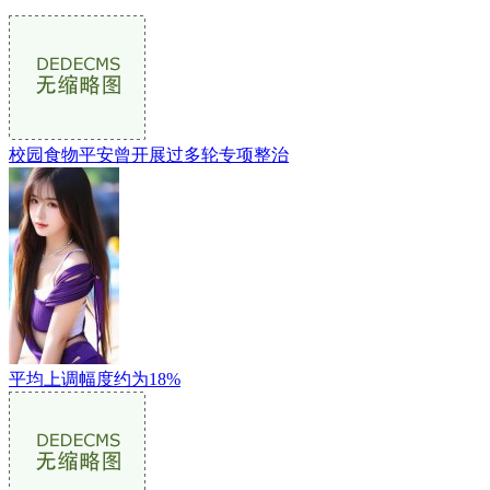
校园食物平安曾开展过多轮专项整治
平均上调幅度约为18%