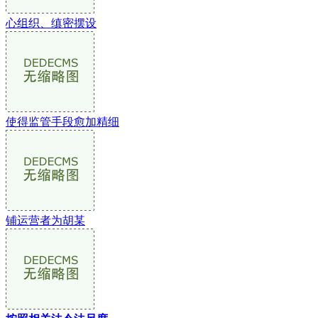
心组织、缜密摆设
使得监管手段愈加精细
铺运营者为胡某