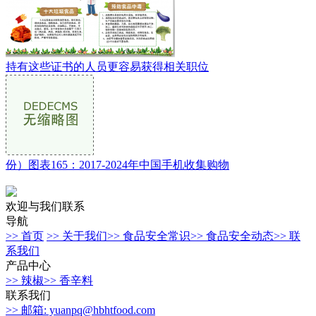
持有这些证书的人员更容易获得相关职位
份）图表165：2017-2024年中国手机收集购物
欢迎与我们联系
导航
>> 首页
>> 关于我们
>> 食品安全常识
>> 食品安全动态
>> 联
系我们
产品中心
>> 辣椒
>> 香辛料
联系我们
>> 邮箱: yuanpq@hbhtfood.com