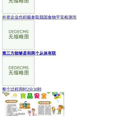
外资企业也积极参取我国食物平安检测市
第三方能够是和两个从体有联
整个过程用时2分30秒