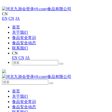
CN
EN
CN
JA
首页
关于我们
食品安全常识
食品安全动态
联系我们
CN
EN
CN
JA
首页
关于我们
食品安全常识
食品安全动态