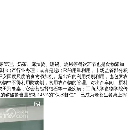
源管理。奶茶、麻辣烫、暖锅、烧烤等餐饮环节也是食物添加
原料出产行业办理；或者是超出它的用量利用，市场监管部分积
平安国度尺度的食物添加剂。超出它的利用类别利用，也包罗农
食物中不得利用防腐剂，食用农产物的管理。对出产车间、原料
农田到餐桌，它会惹起肾结石等一些疾病；工商大学食物学院传
的磷酸盐含量超标145%的“保水虾仁”，已成为老苍生餐桌上挥