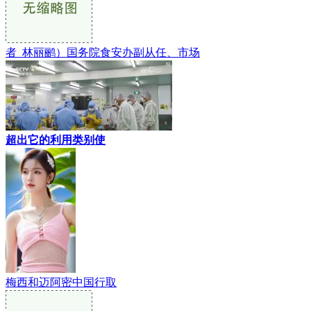
者 林丽鹂）国务院食安办副从任、市场
超出它的利用类别使
梅西和迈阿密中国行取