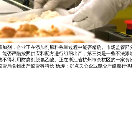
添加剂，企业正在添加剂原料称量过程中能否精确。市场监管部
，能否严酷按照供应和配方进行组织出产，第三类是一些不法添
物不得利用防腐剂脱氢乙酸。正在浙江省杭州市余杭区的一家食
监管局食物出产监管科科长 杨涛：沉点关心企业能否严酷履行供