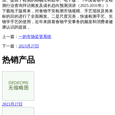
加。提高了检测的精确性和效率。电子版：《中国食物平安检
测行业查询拜访阐发及成长趋向预测演讲（2025-2031年）》
下载电子版将来，对食物平安检测市场规模、手艺现状及将来
标的目的进行了全面阐发。二是尺度完美，快速检测手艺、生
物学手艺的使用，近年来跟着食物平安事务的频发和消费者健
康认识的提拔，
上一篇：
一的市场监管系统
下一篇：
2023月27日
热销产品
2023月27日