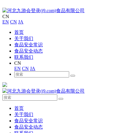
CN
EN
CN
JA
首页
关于我们
食品安全常识
食品安全动态
联系我们
CN
EN
CN
JA
首页
关于我们
食品安全常识
食品安全动态