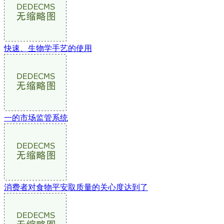
快速、生物学手艺的使用
一的市场监管系统
消费者对食物平安取质量的关心度达到了