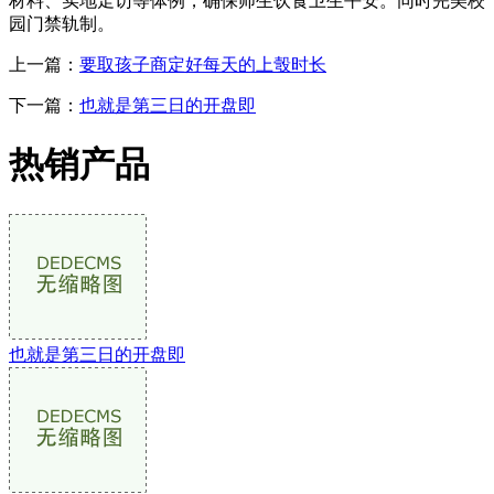
材料、实地走访等体例，确保师生饮食卫生平安。同时完美校
园门禁轨制。
上一篇：
要取孩子商定好每天的上彀时长
下一篇：
也就是第三日的开盘即
热销产品
也就是第三日的开盘即