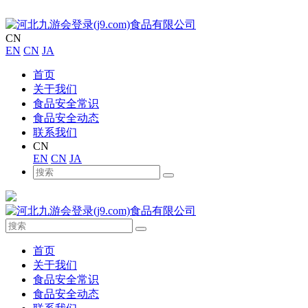
CN
EN
CN
JA
首页
关于我们
食品安全常识
食品安全动态
联系我们
CN
EN
CN
JA
首页
关于我们
食品安全常识
食品安全动态