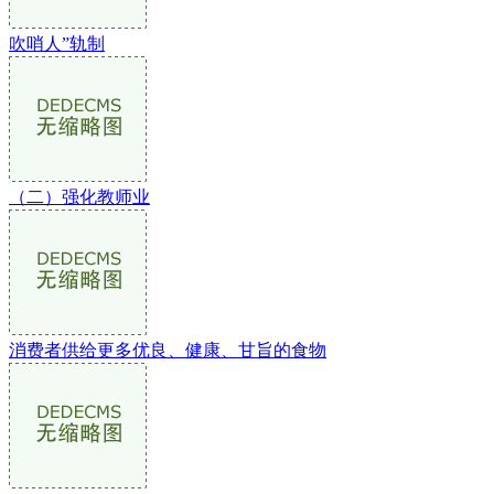
吹哨人”轨制
（二）强化教师业
消费者供给更多优良、健康、甘旨的食物