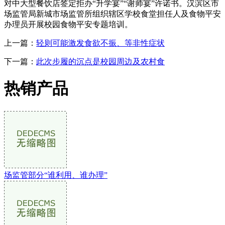
对中大型餐饮店签定拒办“升学宴”“谢师宴”许诺书。汉滨区市
场监管局新城市场监管所组织辖区学校食堂担任人及食物平安
办理员开展校园食物平安专题培训。
上一篇：
轻则可能激发食欲不振、等非性症状
下一篇：
此次步履的沉点是校园周边及农村食
热销产品
场监管部分“谁利用、谁办理”