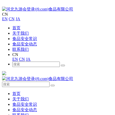
CN
EN
CN
JA
首页
关于我们
食品安全常识
食品安全动态
联系我们
CN
EN
CN
JA
首页
关于我们
食品安全常识
食品安全动态