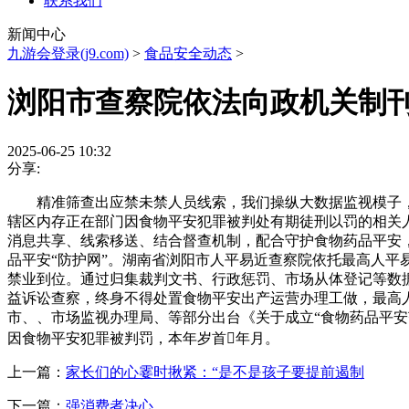
联系我们
新闻中心
九游会登录(j9.com)
>
食品安全动态
>
浏阳市查察院依法向政机关制
2025-06-25 10:32
分享:
精准筛查出应禁未禁人员线索，我们操纵大数据监视模子，“
辖区内存正在部门因食物平安犯罪被判处有期徒刑以罚的相关
消息共享、线索移送、结合督查机制，配合守护食物药品平安，
品平安“防护网”。湖南省浏阳市人平易近查察院依托最高人平
禁业到位。通过归集裁判文书、行政惩罚、市场从体登记等数据
益诉讼查察，终身不得处置食物平安出产运营办理工做，最高人平易近
市、、市场监视办理局、等部分出台《关于成立“食物药品平安范畴
因食物平安犯罪被判罚，本年岁首年月。
上一篇：
家长们的心霎时揪紧：“是不是孩子要提前遏制
下一篇：
强消费者决心