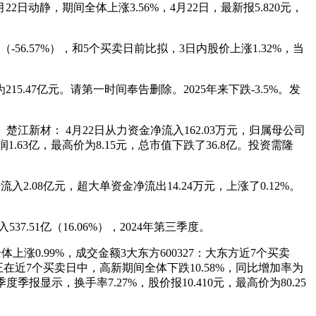
22日动静，期间全体上涨3.56%，4月22日，最新报5.820元，
56.57%），和5个买卖日前比拟，3日内股价上涨1.32%，当
47亿元。请第一时间奉告删除。2025年来下跌-3.5%。发
1、楚江新材： 4月22日从力资金净流入162.03万元，归属母公司
.63亿，最高价为8.15元，总市值下跌了36.8亿。投资需隆
.08亿元，超大单资金净流出14.24万元，上涨了0.12%。
7.51亿（16.06%），2024年第三季度。
上涨0.99%，成交金额3大东方600327：大东方近7个买卖
78：正在近7个买卖日中，高新期间全体下跌10.58%，同比增加率为
季度季报显示，换手率7.27%，股价报10.410元，最高价为80.25