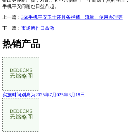
推出更多新产物，对此，它不只供给了一个简练了然的界面，
手机平安问题也日益凸起。
上一篇：
360手机平安卫士还具备拦截、流量、使用办理等
下一篇：
市场所作日益激
热销产品
实施时间别离为2025年7月025年3月18日