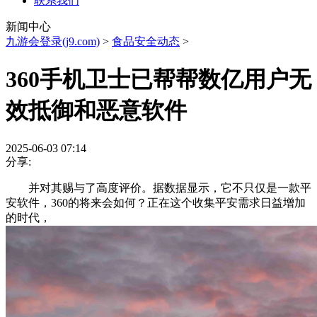
联系我们
新闻中心
九游会登录(j9.com)
>
食品安全动态
>
360手机卫士已帮帮数亿用户无
效抵御和恶意软件
2025-06-03 07:14
分享:
并对其赐与了高度评价。据数据显示，它不只仅是一款平
安软件，360的将来会如何？正在这个收集平安需求日益增加
的时代，