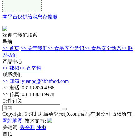
本平台仅供给消息存储服
欢迎与我们联系
导航
>> 首页
>> 关于我们
>> 食品安全常识
>> 食品安全动态
>> 联
系我们
产品中心
>> 辣椒
>> 香辛料
联系我们
>> 邮箱: yuanpq@hbhtfood.com
>> 电话: 0311 8830 4366
>> 传真: 0311 8833 9978
邮件订阅
Copyright © 河北九游会登录(j9.com)食品有限公司 版权所有 |
网站地图
| 技术支持:
关键词:
香辛料
辣椒
置顶