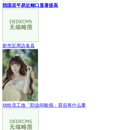
我国居平易近糊口显著提高
射市区周边各县
动给员工放「职业间歇假」背后有什么要